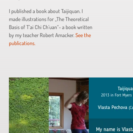
I published a book about Taijiquan. I
made illustrations for „The Theoretical
Basis of T’ai Chi Ch’uan“- a book written
by my teacher Robert Amacker.
See the
publications
.