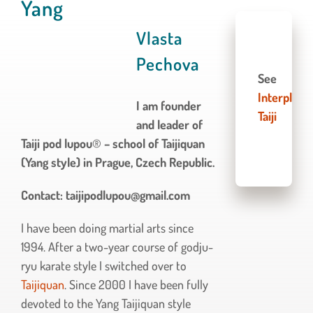
Yang
Vlasta
Pechova
See
Interplay
I am founder
Taiji
and leader of
Taiji pod lupou
®
– school of Taijiquan
(Yang style) in Prague, Czech Republic.
Contact: taijipodlupou@gmail.com
I have been doing martial arts since
1994. After a two-year course of godju-
ryu karate style I switched over to
Taijiquan
. Since 2000 I have been fully
devoted to the Yang Taijiquan style