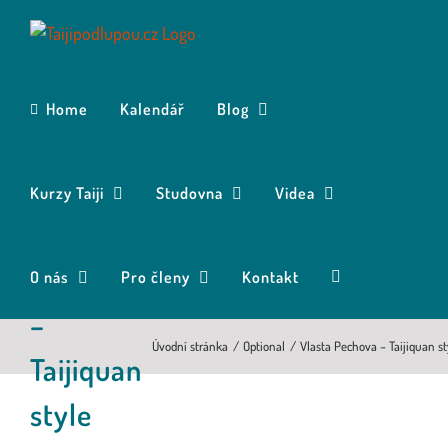
Přeskočit
na
obsah
Home
Kalendář
Blog
Kurzy Taiji
Studovna
Videa
Vlasta
Pechova
O nás
Pro členy
Kontakt
–
Úvodní stránka
Optional
Vlasta Pechova – Taijiquan s
Taijiquan
style