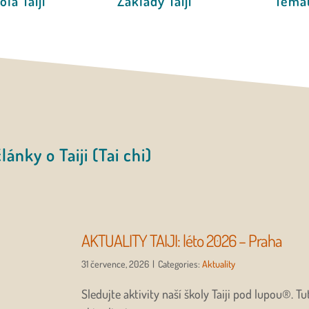
la Taiji
Základy Taiji
Témat
lánky o Taiji (Tai chi)
AKTUALITY TAIJI: léto 2026 – Praha
31 července, 2026
|
Categories:
Aktuality
Sledujte aktivity naší školy Taiji pod lupou®. Tut