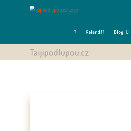
Přeskočit
na
obsah
Kalendář
Blog
Taijipodlupou.cz