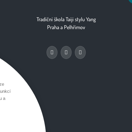
Tradiční škola Taiji stylu Yang
Praha
a
Pelhřimov
ze
funkcí
u a