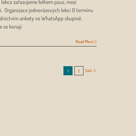
to lekce zařazujeme během pauz, mezi
ji. Organizace jednorázových lekcí O termínu
dnictvím ankety ve WhatsApp skupině.
e se konají
Read More
Další
1
2