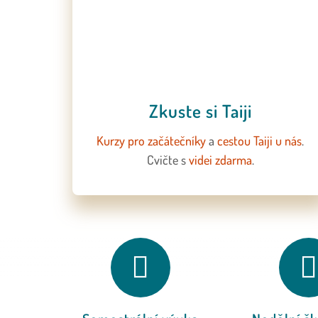
Zkuste si Taiji
Kurzy pro začátečníky
a
cestou Taiji u nás
.
C
vičte
s
videi zdarma
.