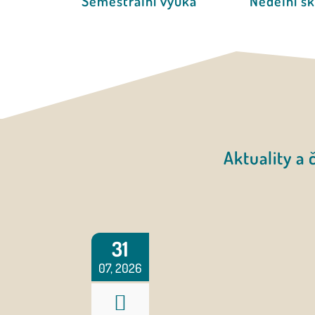
Semestrální výuka
Nedělní ško
Aktuality a č
31
07, 2026