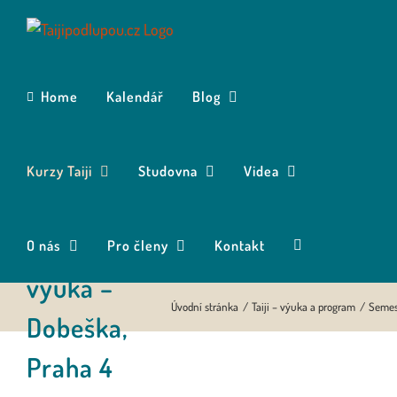
Přeskočit
na
obsah
Home
Kalendář
Blog
Kurzy Taiji
Studovna
Videa
Semestrální
O nás
Pro členy
Kontakt
výuka –
Úvodní stránka
Taiji – výuka a program
Semes
Dobeška,
Praha 4