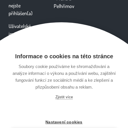
nejste
Pelhřimov
přihlášen(a)
Uživatelské
jméno
Informace o cookies na této stránce
Heslo
Soubory cookie používáme ke shromažďování a
analýze informací o výkonu a používání webu, zajištění
fungování funkcí ze sociálních médií a ke zlepšení a
přizpůsobení obsahu a reklam.
Zjistit více
Obsah tohoto webu je určen výhradně pro studijní účely a nenahrazuje lékařskou
Nastavení cookies
péči. Vhodnost cvičení konzultujte s lékařem.