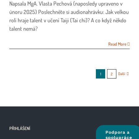
Napsala MgA. Vlasta Pechová (naposledy upraveno v
s
názvem
únoru 2025) Poslechněte si audionahrávku: Jak velkou
Píle
roli hraje talent v učení Taiji (Tai chi)? A co když někdo
nebo
talent nemá?
talent?
Co
vás
Read More
v
Taiji
posune
dál
Další
1
2
PŘIHLÁŠENÍ
Podpora a
spolupráce