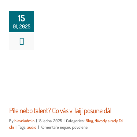
15
01, 2025
Píle nebo talent? Co vás v Taiji posune dál
By
hlavniadmin
|
15 ledna, 2025
|
Categories:
Blog
,
Návody a rady Tai
u
chi
|
Tags:
audio
|
Komentáře nejsou povolené
textu