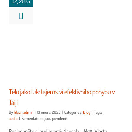
02, 2025
Tělo jako luk: tajemství efektivního pohybu v
Taiji
By
hlavniadmin
|
13 února, 2025
|
Categories:
Blog
|
Tags:
u
audio
|
Komentáře nejsou povolené
textu
Poslechněte si audioverzi: Napsala - MgA. Vlasta
s