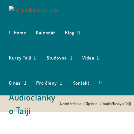
Přeskočit
na
obsah
Home
Kalendář
Blog
Kurzy Taiji
Studovna
Videa
O nás
Pro členy
Kontakt
Audiočlánky
Úvodní stránka
Optional
Audiočlánky o Taiji
o Taiji