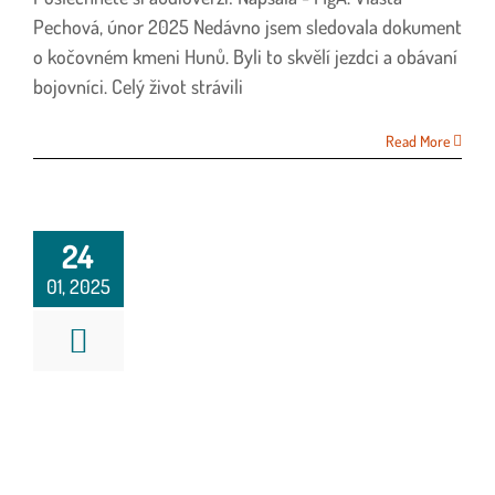
názvem
Pechová, únor 2025 Nedávno jsem sledovala dokument
Tělo
o kočovném kmeni Hunů. Byli to skvělí jezdci a obávaní
jako
bojovníci. Celý život strávili
luk:
tajemství
efektivního
Read More
pohybu
v
Taiji
24
01, 2025