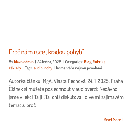
Proč nám ruce „kradou pohyb“
By
hlavniadmin
|
24 ledna, 2025
|
Categories:
Blog
,
Rubrika
u
základy
|
Tags:
audio
,
nohy
|
Komentáře nejsou povolené
textu
Autorka článku: MgA. Vlasta Pechová, 24. 1. 2025, Praha
s
názvem
Článek si můžete poslechnout v audioverzi: Nedávno
Proč
jsme v lekci Taiji (Tai chi) diskutovali o velmi zajímavém
nám
tématu: proč
ruce
„kradou
pohyb“
Read More