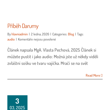
Příběh Darumy
By
hlavniadmin
|
2 ledna, 2026
|
Categories:
Blog
|
Tags:
u
audio
|
Komentáře nejsou povolené
textu
Článek napsala MgA. Vlasta Pechová, 2025 Článek si
s
názvem
můžete pustit i jako audio: Možná jste už někdy viděli
Příběh
zvláštní sošku ve tvaru vajíčka. Mračí se na svět
Darumy
Read More
3
03, 2025