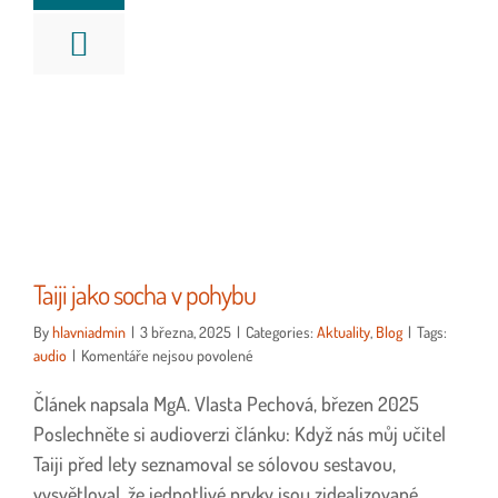
Taiji jako socha v pohybu
By
hlavniadmin
|
3 března, 2025
|
Categories:
Aktuality
,
Blog
|
Tags:
u
audio
|
Komentáře nejsou povolené
textu
Článek napsala MgA. Vlasta Pechová, březen 2025
s
názvem
Poslechněte si audioverzi článku: Když nás můj učitel
Taiji
Taiji před lety seznamoval se sólovou sestavou,
jako
vysvětloval, že jednotlivé prvky jsou zidealizované.
socha