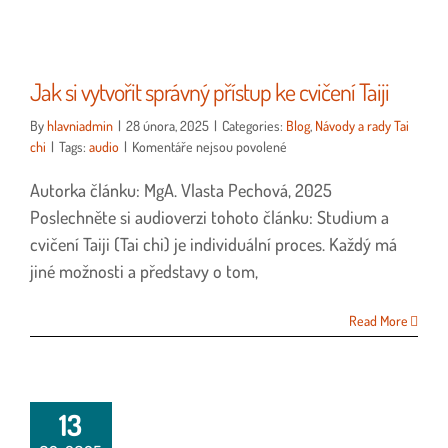
Jak si vytvořit správný přístup ke cvičení Taiji
By
hlavniadmin
|
28 února, 2025
|
Categories:
Blog
,
Návody a rady Tai
u
chi
|
Tags:
audio
|
Komentáře nejsou povolené
textu
Autorka článku: MgA. Vlasta Pechová, 2025
s
názvem
Poslechněte si audioverzi tohoto článku: Studium a
Jak
cvičení Taiji (Tai chi) je individuální proces. Každý má
si
jiné možnosti a představy o tom,
vytvořit
správný
přístup
Read More
ke
cvičení
Taiji
13