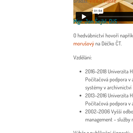
Grada).
Více o Vlastě
Mgr. Jan Šejbl, DiS
O hedvábnictví hovoří napří
morušový
na Déčko ČT.
Vzdělání:
2016–2018 Univerzita Hr
Počítačová podpora v a
systémy v archivnictví 
2013–2016 Univerzita Hr
Počítačová podpora v a
2002–2006 Vyšší odbor
management – služby mu
Výběr z publikační činnosti: