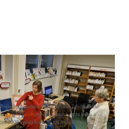
měleckých školách v Brně a Praze. Založila školu
romě
výuky Tai chi
vytváří i obsah tohoto webu a
roce 2009 vydala knihu Tai chi (nakladatelství