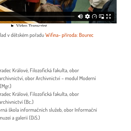
klad v dětském pořadu
Wifina- příroda: Bourec
adec Králové, Filozofická fakulta, obor
rchivnictví, obor Archivnictví – modul Moderní
(Mgr.)
adec Králové, Filozofická fakulta, obor
rchivnictví (Bc.)
ná škola informačních služeb, obor Informační
zeí a galerií (DiS.)