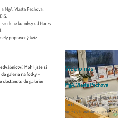
ila MgA. Vlasta Pechová.
DiS.
kreslené komiksy od Honzy
l.
měly připravený kvíz.
edvábnictví. Mohli jste si
Více o nás
do galerie na fotky –
e dostanete do galerie:
MgA. Vlasta Pechová
Vystudovala obor design na u
Tai chi – Taiji pod lupou
®
. K
videa s tematikou Tai chi. V 