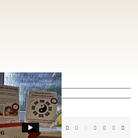
Facebook
X
LinkedIn
WhatsApp
Tumblr
Pinterest
Vk
E-
mail