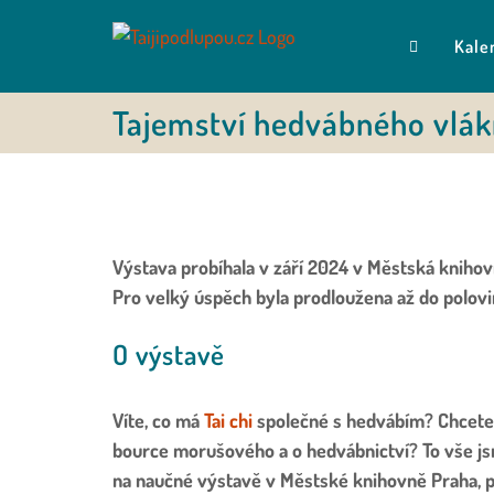
Přeskočit
na
Kale
obsah
Tajemství hedvábného vlák
Výstava probíhala v září 2024 v Městská knihov
Pro velký úspěch byla prodloužena až do polovi
O výstavě
Víte, co má
Tai chi
společné s hedvábím? Chcete
bource morušového a o hedvábnictví? To vše jsme
na naučné výstavě v
Městské knihovně Praha, 