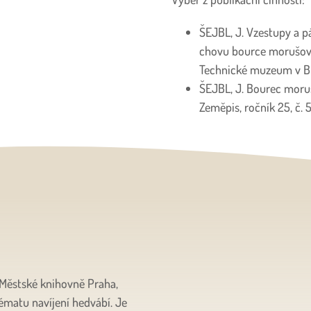
ŠEJBL, J. Vzestupy a 
chovu bource morušové
Technické muzeum v Brn
ŠEJBL, J. Bourec moruš
Zeměpis, ročník 25, č. 5
 Městské knihovně Praha,
ématu navíjení hedvábí. Je