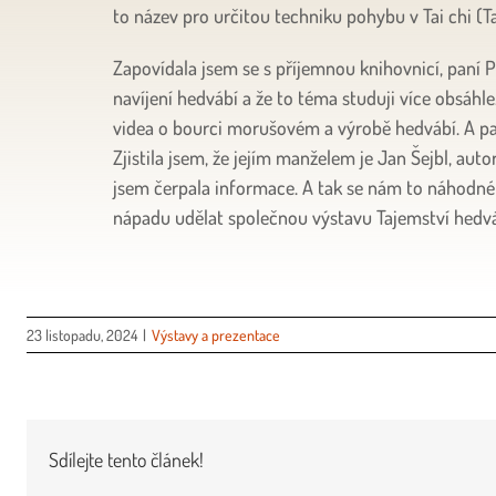
to název pro určitou techniku pohybu v Tai chi (Tai
Zapovídala jsem se s příjemnou knihovnicí, paní P
navíjení hedvábí a že to téma studuji více obsáhl
videa o bourci morušovém a výrobě hedvábí. A pak
Zjistila jsem, že jejím manželem je Jan Šejbl, auto
jsem čerpala informace. A tak se nám to náhodné
nápadu udělat společnou výstavu Tajemství hed
23 listopadu, 2024
|
Výstavy a prezentace
Sdílejte tento článek!