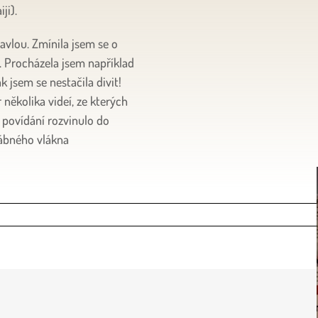
ji).
avlou. Zmínila jsem se o
e. Procházela jsem například
 jsem se nestačila divit!
r několika videí, ze kterých
 povídání rozvinulo do
vábného vlákna