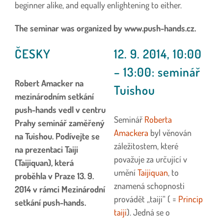
beginner alike, and equally enlightening to either.
The seminar was organized by www.push-hands.cz.
ČESKY
12. 9. 2014, 10:00
– 13:00: seminář
Robert Amacker na
Tuishou
mezinárodním setkání
push-hands vedl v centru
Seminář
Roberta
Prahy seminář zaměřený
Amackera
byl věnován
na Tuishou. Podívejte se
záležitostem, které
na prezentaci Taiji
považuje za určující v
(Taijiquan), která
umění
Taijiquan
, to
proběhla v Praze 13. 9.
znamená schopnosti
2014 v rámci Mezinárodní
provádět „taiji“ ( =
Princip
setkání push-hands.
taiji
). Jedná se o