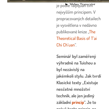
je podle Taijiquan tím
nejvyšším principem. V
propracovaných detailech
je vysvětlena v nedávno
publikované knize „
The
Theoretical Basis of T’ai
Chi Ch’uan
“.
Seminář byl zaměřený
výhradně na Tuishou a
byl nezávislý na
jakémkoli stylu. Jak tvrdí
Klasické texty „Existuje
nesčetné množství
technik, ale jen jediný
základní
princip
“. Je to
právě tento princip, na