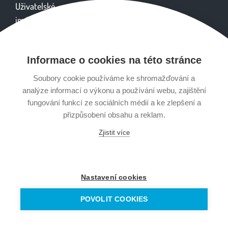
Uživatelské
jméno
Informace o cookies na této stránce
Heslo
Soubory cookie používáme ke shromažďování a
analýze informací o výkonu a používání webu, zajištění
fungování funkcí ze sociálních médií a ke zlepšení a
přizpůsobení obsahu a reklam.
Zjistit více
Obsah tohoto webu je určen výhradně pro studijní účely a nenahrazuje lékařskou
Nastavení cookies
péči. Vhodnost cvičení konzultujte s lékařem.
© Copyright 2012 -
2026 |
MgA. Vlasta Pechová
| všechna práva vyhrazena |
POVOLIT COOKIES
vyrobawebu.cz