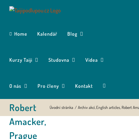
Přeskočit
na
obsah
Home
Kalendář
Blog
Kurzy Taiji
Studovna
Videa
12. a 13.
O nás
Pro členy
Kontakt
9. 2014 –
Robert
Úvodní stránka
Archiv akcí
English articles
Robert Am
Amacker,
Prague