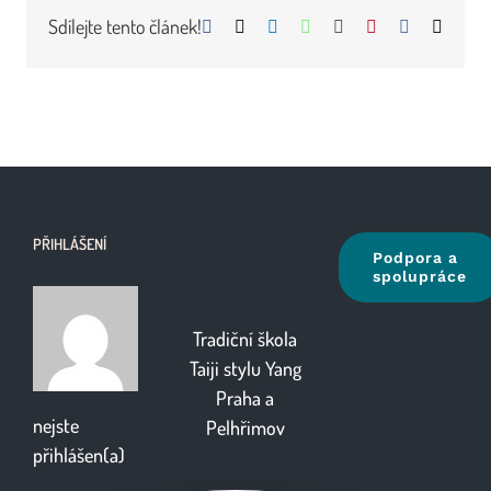
Sdílejte tento článek!
Facebook
X
LinkedIn
WhatsApp
Tumblr
Pinterest
Vk
E-
mail
PŘIHLÁŠENÍ
Podpora a
spolupráce
Tradiční škola
Taiji stylu Yang
Praha
a
nejste
Pelhřimov
přihlášen(a)