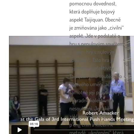
pomocnou dovednost,
která doplňuje bojový
aspekt Taijiquan. Obecně
je zmiňována jako „civilní“
aspekt. Jde v podstatě o
hru s nenulovým součtem
v rámci hry s nulovým
součtem*. Tato hra je
tajemstvím efektivity
Taijiquan jako soutěžního
bojového umění, ačkoliv
samotné její provádění je
výhradně kolektivní a
nesoutěžní. Je také
základním principem
p’eng chin a klíčem k
metodě „ukořenění“, která