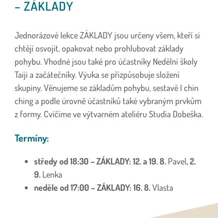
– ZÁKLADY
Jednorázové lekce ZÁKLADY jsou určeny všem, kteří si
chtějí osvojit, opakovat nebo prohlubovat základy
pohybu. Vhodné jsou také pro účastníky Nedělní školy
Taiji a začátečníky. Výuka se přizpůsobuje složení
skupiny. Věnujeme se základům pohybu, sestavě I chin
ching a podle úrovně účastníků také vybraným prvkům
z formy. Cvičíme ve výtvarném ateliéru Studia Dobeška.
Termíny:
středy od 18:30 – ZÁKLADY:
12.
a 19. 8.
Pavel
, 2.
9.
Lenka
neděle od 17:00 – ZÁKLADY:
16. 8.
Vlasta