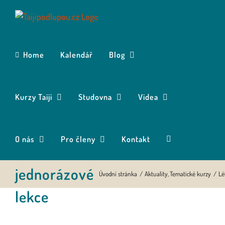
Přeskočit
na
obsah
Home
Kalendář
Blog
Kurzy Taiji
Studovna
Videa
O nás
Pro členy
Kontakt
Léto 2026:
jednorázové
Úvodní stránka
Aktuality
Tematické kurzy
Lé
lekce