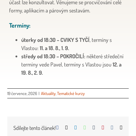
účast lze konzultovat. Věnujeme se procvičování celé
formy, aplikacím a párovým sestavám.
Termíny:
úterky od 18:30 – CVIKY S TYČÍ
, termíny s
Vlastou:
11. a 18. 8., 1. 9.
středy od 18:30 – POKROČILÍ:
některé středeční
termíny vede Pavel, termíny s Vlastou jsou
12. a
19. 8., 2. 9.
19 července, 2026
|
Aktuality
,
Tematické kurzy
Sdílejte tento článek!
Facebook
X
LinkedIn
WhatsApp
Tumblr
Pinterest
Vk
E-
mail